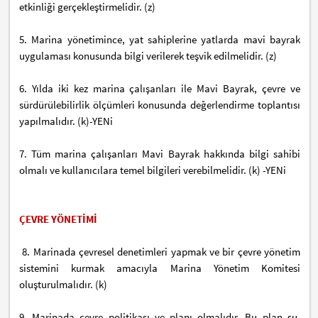
etkinliği gerçekleştirmelidir. (z)
5. Marina yönetimince, yat sahiplerine yatlarda mavi bayrak
uygulaması konusunda bilgi verilerek teşvik edilmelidir. (z)
6. Yılda iki kez marina çalışanları ile Mavi Bayrak, çevre ve
sürdürülebilirlik ölçümleri konusunda değerlendirme toplantısı
yapılmalıdır. (k)-YENi
7. Tüm marina çalışanları Mavi Bayrak hakkında bilgi sahibi
olmalı ve kullanıcılara temel bilgileri verebilmelidir. (k) -YENi
ÇEVRE YÖNETİMİ
8. Marinada çevresel denetimleri yapmak ve bir çevre yönetim
sistemini kurmak amacıyla Marina Yönetim Komitesi
oluşturulmalıdır. (k)
9. Marinada çevre politikası ve planı olmalıdır. Bu plan su,