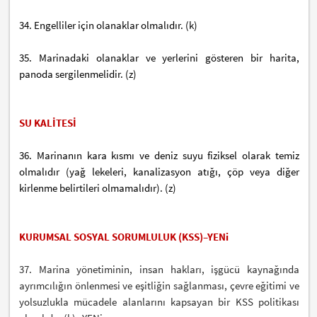
34. Engelliler için olanaklar olmalıdır. (k)
35. Marinadaki olanaklar ve yerlerini gösteren bir harita,
panoda sergilenmelidir. (z)
SU KALİTESİ
36. Marinanın kara kısmı ve deniz suyu fiziksel olarak temiz
olmalıdır (yağ lekeleri, kanalizasyon atığı, çöp veya diğer
kirlenme belirtileri olmamalıdır). (z)
KURUMSAL SOSYAL SORUMLULUK (KSS)–YENi
37. Marina yönetiminin, insan hakları, işgücü kaynağında
ayrımcılığın önlenmesi ve eşitliğin sağlanması, çevre eğitimi ve
yolsuzlukla mücadele alanlarını kapsayan bir KSS politikası