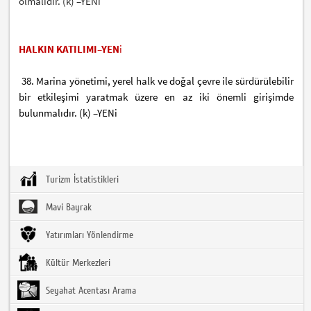
olmalıdır. (k) –YENi
HALKIN KATILIMI–YEN
i
38. Marina yönetimi, yerel halk ve doğal çevre ile sürdürülebilir
bir etkileşimi yaratmak üzere en az iki önemli girişimde
bulunmalıdır. (k) –YENi
Turizm İstatistikleri
Mavi Bayrak
Yatırımları Yönlendirme
Kültür Merkezleri
Seyahat Acentası Arama