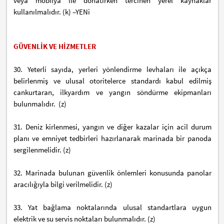
veya mobilya ile donatırken tercihen yerel kaynaklar
kullanılmalıdır. (k) –YENi
GÜVENLİK VE HİZMETLER
30. Yeterli sayıda, yerleri yönlendirme levhaları ile açıkça
belirlenmiş ve ulusal otoritelerce standardı kabul edilmiş
cankurtaran, ilkyardım ve yangın söndürme ekipmanları
bulunmalıdır. (z)
31. Deniz kirlenmesi, yangın ve diğer kazalar için acil durum
planı ve emniyet tedbirleri hazırlanarak marinada bir panoda
sergilenmelidir. (z)
32. Marinada bulunan güvenlik önlemleri konusunda panolar
aracılığıyla bilgi verilmelidir. (z)
33. Yat bağlama noktalarında ulusal standartlara uygun
elektrik ve su servis noktaları bulunmalıdır. (z)