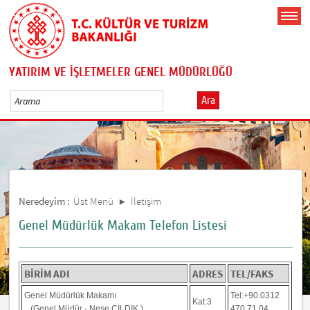
YATIRIM VE İŞLETMELER GENEL MÜDÜRLÜĞÜ
Ara
Neredeyim :
Üst Menü
İletişim
Genel Müdürlük Makam Telefon Listesi
BİRİM ADI
ADRES
TEL/FAKS
Genel Müdürlük Makamı
Tel:+90.0312
Kat:3
(Genel Müdür - Neşe ÇILDIK )
470 71 04