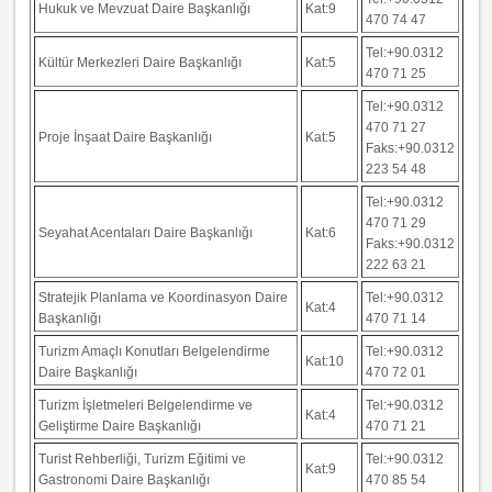
Hukuk ve Mevzuat Daire Başkanlığı
Kat:9
470 74 47
Tel:+90.0312
Kültür Merkezleri Daire Başkanlığı
Kat:5
470 71 25
Tel:+90.0312
470 71 27
Proje İnşaat Daire Başkanlığı
Kat:5
Faks:
+90.0312
223 54 48
Tel:+90.0312
470 71 29
Seyahat Acentaları Daire Başkanlığı
Kat:6
Faks:+90.0312
222 63 21
Stratejik Planlama ve Koordinasyon Daire
Tel:+90.0312
Kat:4
Başkanlığı
470 71 14
Turizm Amaçlı Konutları Belgelendirme
Tel:+90.0312
Kat:10
Daire Başkanlığı
470 72 01
Turizm İşletmeleri Belgelendirme ve
Tel:+90.0312
Kat:4
Geliştirme Daire Başkanlığı
470 71 21
Turist Rehberliği, Turizm Eğitimi ve
Tel:+90.0312
Kat:9
Gastronomi Daire Başkanlığı
470 85 54