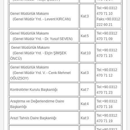
Tel:+90.0312
Genel Müdürlük Makamı
470 71 10
Kat:3
(Genel Müdür Yrd. - Levent KIRCAN)
Faks:+90.0312
222 60 21
Genel Müdürlük Makamı
Tel:+90.0312
Kat:5
(Genel Müdür Yrd. - Dr. Yusuf SEVEN)
470 71 09
Genel Müdürlük Makamı
Tel:+90.0312
(Genel Müdür Yrd. -
Elçin ŞİMŞEK
Kat:10
470 71 15
ÖNCÜ
)
Genel Müdürlük Makamı
Tel:+90.0312
(Genel Müdür Yrd. V. - Cenk Mehmet
Kat:3
470 71 12
OĞUZSOY)
Tel:+90.0312
Kontrolörler Kurulu Başkanlığı
Kat:7
470 71 23
Araştırma ve Değerlendirme Daire
Tel:+90.0312
Kat:4
Başkanlığı
470 71 16
Tel:+90.0312
Arazi Tahsis Daire Başkanlığı
Kat:3
470 71 19
Tel:+90.0312