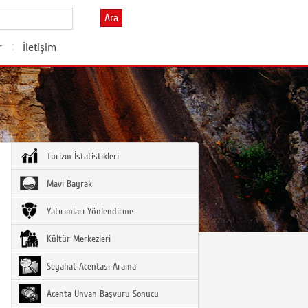
Ara
r
İletişim
Turizm İstatistikleri
Mavi Bayrak
Yatırımları Yönlendirme
Kültür Merkezleri
Seyahat Acentası Arama
Acenta Unvan Başvuru Sonucu