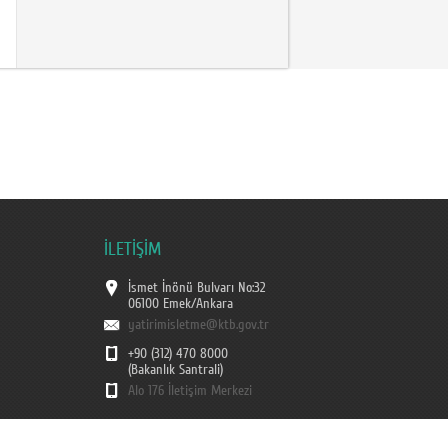
İLETİŞİM
İsmet İnönü Bulvarı No:32
06100 Emek/Ankara
yatirimisletme@ktb.gov.tr
+90 (312) 470 8000
(Bakanlık Santrali)
Alo 176 İletişim Merkezi