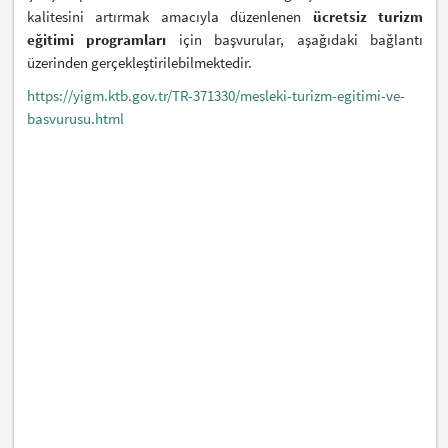
kalitesini artırmak amacıyla düzenlenen
ücretsiz turizm
eğitimi programları
için başvurular, aşağıdaki bağlantı
üzerinden gerçekleştirilebilmektedir.
https://yigm.ktb.gov.tr/TR-371330/mesleki-turizm-egitimi-ve-
basvurusu.html