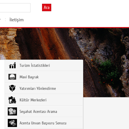
Ara
r
İletişim
Turizm İstatistikleri
Mavi Bayrak
Yatırımları Yönlendirme
Kültür Merkezleri
Seyahat Acentası Arama
Acenta Unvan Başvuru Sonucu