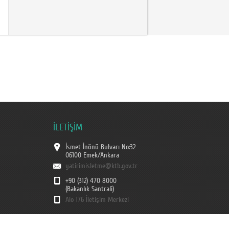
İLETİŞİM
İsmet İnönü Bulvarı No:32
06100 Emek/Ankara
yatirimisletme@ktb.gov.tr
+90 (312) 470 8000
(Bakanlık Santrali)
Alo 176 İletişim Merkezi