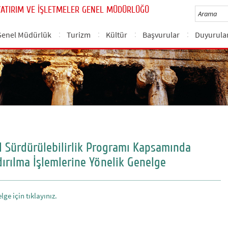
YATIRIM VE İŞLETMELER GENEL MÜDÜRLÜĞÜ
Genel Müdürlük
Turizm
Kültür
Başvurular
Duyurula
l Sürdürülebilirlik Programı Kapsamında
ırılma İşlemlerine Yönelik Genelge
lge için tıklayınız.