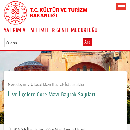
YATIRIM VE İŞLETMELER GENEL MÜDÜRLÜĞÜ
Ara
Neredeyim :
Ulusal Mavi Bayrak İstatistikleri
İl ve İlçelere Göre Mavi Bayrak Sayıları
2025 Yılı İl ve İlçelere Göre Mavi Bayrak Listesi