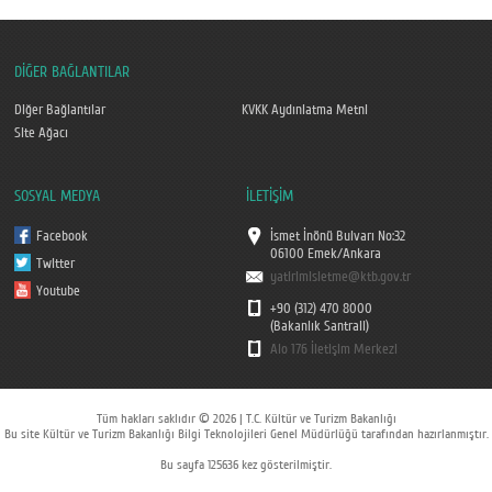
DİĞER BAĞLANTILAR
Diğer Bağlantılar
KVKK Aydınlatma Metni
Site Ağacı
SOSYAL MEDYA
İLETİŞİM
Facebook
İsmet İnönü Bulvarı No:32
06100 Emek/Ankara
Twitter
yatirimisletme@ktb.gov.tr
Youtube
+90 (312) 470 8000
(Bakanlık Santrali)
Alo 176 İletişim Merkezi
Tüm hakları saklıdır © 2026 | T.C. Kültür ve Turizm Bakanlığı
Bu site Kültür ve Turizm Bakanlığı Bilgi Teknolojileri Genel Müdürlüğü tarafından hazırlanmıştır.
Bu sayfa 125636 kez gösterilmiştir.